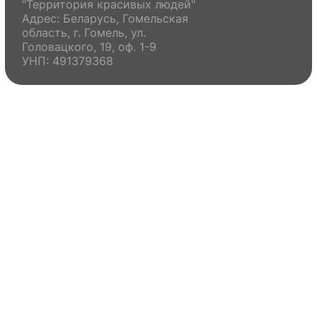
"Территория красивых людей"
Адрес: Беларусь, Гомельская
область, г. Гомель, ул.
Головацкого, 19, оф. 1-9
УНП: 491379368