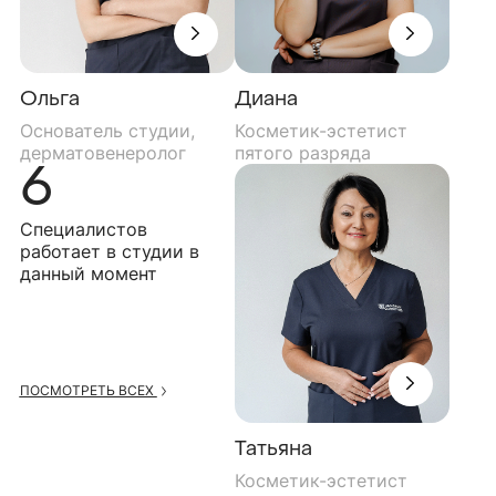
Ольга
Диана
Основатель студии,
Косметик-эстетист
дерматовенеролог
пятого разряда
6
Специалистов
работает в студии в
данный момент
ПОСМОТРЕТЬ ВСЕХ
Татьяна
Косметик-эстетист